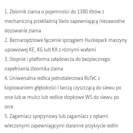
1. Zbiornik ziarna o pojemności do 1380 litrów z
mechaniczną przekładnią Vario zapewniającą niezawodne
dozowanie ziarna
2. Beznarzędziowe łączenie sprzęgiem Huckepack maszyny
uprawowej KE, KG lub KX z różnymi wałami
3. Stopnie i platforma załadowcza do bezpiecznego
napełniania zbiornika ziarna
4. Uniwersalna redlica jednotalerzowa RoTeC z
kopiowaniem głębokości i tarczą czyszczącą do siewu po
orce lub w mulcz lub redlice stopkowe WS do siewu po
orce
5. Zagarniacz sprężynowy lub zagarniacz z zębami
wleczonymi zapewniającymi staranne przykrycie redlin