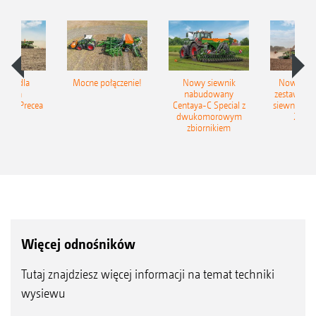
iSpot dla
Mocne połączenie!
Nowy siewnik
Nowy zac
ewnika
nabudowany
zestaw up
ego Precea
Centaya-C Special z
siewny Cir
dwukomorowym
2C Gr
zbiornikiem
Więcej odnośników
Tutaj znajdziesz więcej informacji na temat techniki
wysiewu