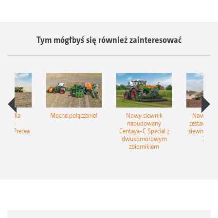
Tym mógłbyś się również zainteresować
iSpot dla
Mocne połączenie!
Nowy siewnik
Nowy zac
ewnika
nabudowany
zestaw up
ego Precea
Centaya-C Special z
siewny Cir
dwukomorowym
2C Gr
zbiornikiem