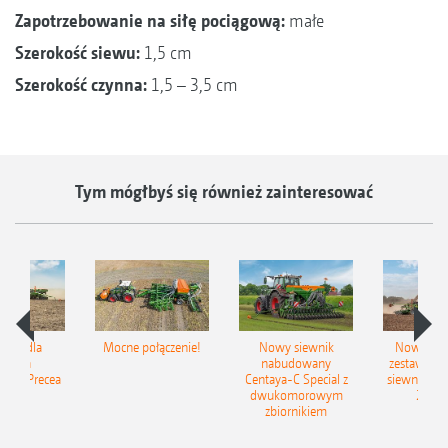
Zapotrzebowanie na siłę pociągową:
małe
Szerokość siewu:
1,5 cm
Szerokość czynna:
1,5 – 3,5 cm
Tym mógłbyś się również zainteresować
iSpot dla
Mocne połączenie!
Nowy siewnik
Nowy zac
ewnika
nabudowany
zestaw up
ego Precea
Centaya-C Special z
siewny Cir
dwukomorowym
2C Gr
zbiornikiem