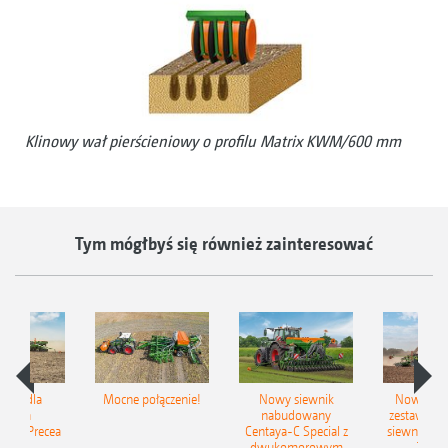
Klinowy wał pierścieniowy o profilu Matrix KWM/600 mm
Tym mógłbyś się również zainteresować
iSpot dla
Mocne połączenie!
Nowy siewnik
Nowy zac
ewnika
nabudowany
zestaw up
ego Precea
Centaya-C Special z
siewny Cir
dwukomorowym
2C Gr