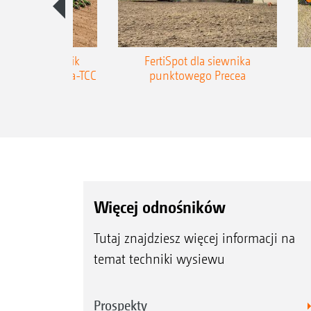
zepiany siewnik
FertiSpot dla siewnika
MAZONE Precea-TCC
punktowego Precea
Więcej odnośników
Tutaj znajdziesz więcej informacji na
temat techniki wysiewu
Prospekty