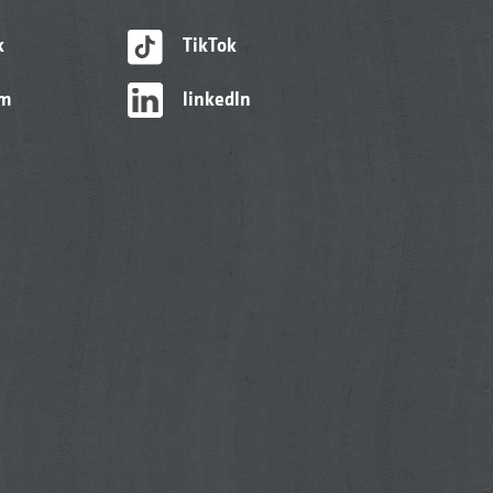
k
TikTok
am
linkedIn