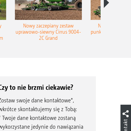
y
Nowy zaczepiany zestaw
Nowy zaczepian
uprawowo-siewny Cirrus 9004-
punktowy AMAZONE
em
2C Grand
Czy to nie brzmi ciekawie?
Zostaw swoje dane kontaktowe*,
wkrótce skontaktujemy się z Tobą:
* Twoje dane kontaktowe zostaną
Kontakt
wykorzystane jedynie do nawiązania