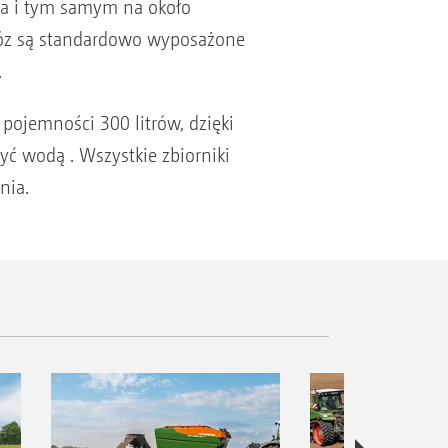
 ha i tym samym na około
óz są standardowo wyposażone
.
ojemności 300 litrów, dzięki
ć wodą . Wszystkie zbiorniki
nia.