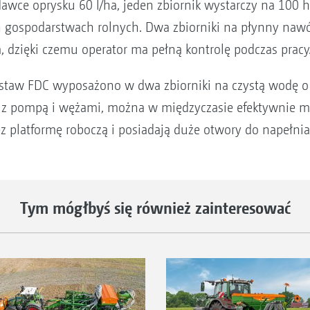
dawce oprysku 60 l/ha, jeden zbiornik wystarczy na 100
gospodarstwach rolnych. Dwa zbiorniki na płynny naw
 dzięki czemu operator ma pełną kontrolę podczas pracy
staw FDC wyposażono w dwa zbiorniki na czystą wodę o p
e z pompą i wężami, można w międzyczasie efektywnie my
z platformę roboczą i posiadają duże otwory do napełnia
Tym mógłbyś się również zainteresować