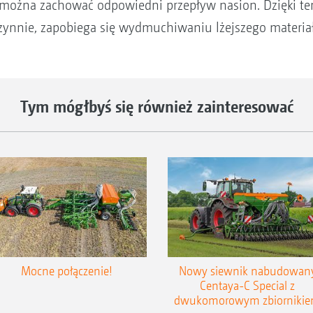
z) można zachować odpowiedni przepływ nasion. Dzięki te
nnie, zapobiega się wydmuchiwaniu lżejszego materiału
Tym mógłbyś się również zainteresować
Mocne połączenie!
Nowy siewnik nabudowan
Centaya-C Special z
dwukomorowym zbiorniki