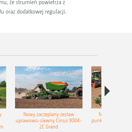
mu, że strumień powietrza z
 oraz dodatkowej regulacji.
y
Nowy zaczepiany zestaw
Nowy zaczepian
uprawowo-siewny Cirrus 9004-
punktowy AMAZONE
em
2C Grand