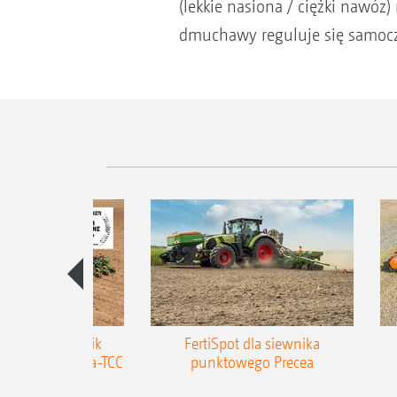
(lekkie nasiona / ciężki nawó
dmuchawy reguluje się samoczy
zepiany siewnik
FertiSpot dla siewnika
MAZONE Precea-TCC
punktowego Precea