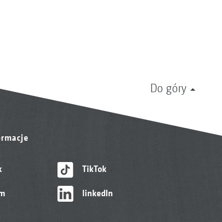
Do góry
ormacje
k
TikTok
am
linkedIn