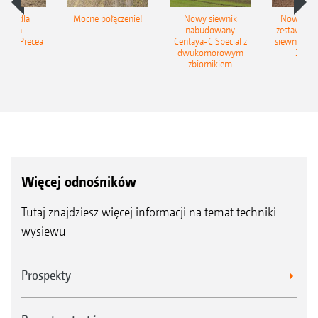
iSpot dla
Mocne połączenie!
Nowy siewnik
Nowy zac
ewnika
nabudowany
zestaw up
ego Precea
Centaya-C Special z
siewny Cir
dwukomorowym
2C Gr
zbiornikiem
Więcej odnośników
Tutaj znajdziesz więcej informacji na temat techniki
wysiewu
Prospekty