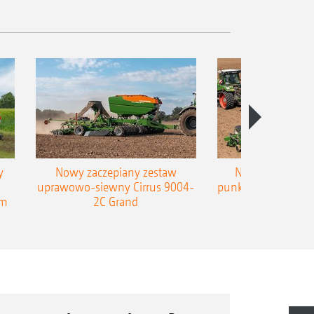
y
Nowy zaczepiany zestaw
Nowy zaczepian
uprawowo-siewny Cirrus 9004-
punktowy AMAZONE
em
2C Grand