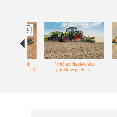
zepiany siewnik
FertiSpot dla siewnika
MAZONE Precea-TCC
punktowego Precea