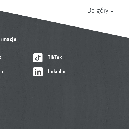
Do góry
ormacje
k
TikTok
am
linkedIn