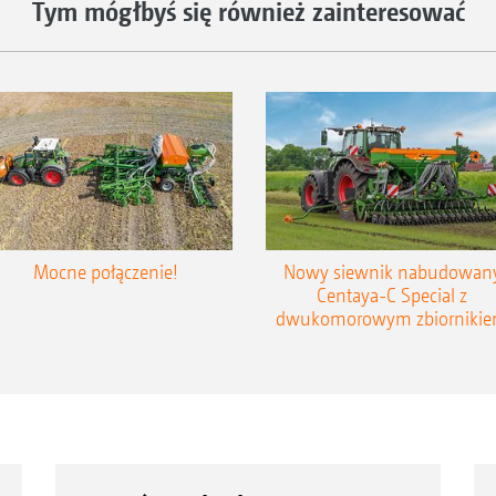
Tym mógłbyś się również zainteresować
Mocne połączenie!
Nowy siewnik nabudowan
Centaya-C Special z
dwukomorowym zbiorniki