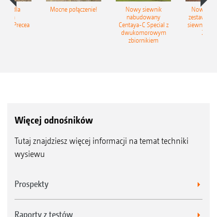
iSpot dla
Mocne połączenie!
Nowy siewnik
Nowy zac
ewnika
nabudowany
zestaw up
ego Precea
Centaya-C Special z
siewny Cir
dwukomorowym
2C Gr
zbiornikiem
Więcej odnośników
Tutaj znajdziesz więcej informacji na temat techniki
wysiewu
Prospekty
Raporty z testów