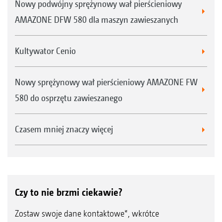
Nowy podwójny sprężynowy wał pierścieniowy
Przedni wał nożowy o średnicy 330 mm
AMAZONE DFW 580 dla maszyn zawieszanych
Kultywator Cenio
Nowy sprężynowy wał pierścieniowy AMAZONE FW
580 do osprzętu zawieszanego
Czasem mniej znaczy więcej
Czy to nie brzmi ciekawie?
CatrosXL 8003-2TX z wałem nożowym
Zostaw swoje dane kontaktowe*, wkrótce