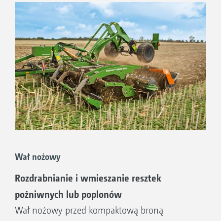
będzie miała bardzo dobra higiena pola.
Dlatego też AMAZONE oferuje do każdej pracy
odpowiednie rozwiązanie w postaci
dodatkowego wyposażenia kompaktowej
brony talerzowej
Catros.
Wał nożowy
Rozdrabnianie i wmieszanie resztek
pożniwnych lub poplonów
Wał nożowy przed kompaktową broną