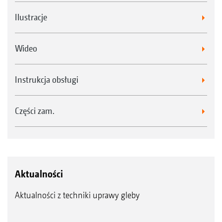
dzięki zamkniętej konstrukcji rdzenia wału
Ilustracje
XL
Catros
7003-2TS z kołami podporowymi
Zmniejszenie kosztów zużycia o połowę
dzięki dwustronnym, odwracalnym nożom
Wideo
wykonanym z hartowanej stali borowej
Instrukcja obsługi
Części zam.
Aktualności
Aktualności z techniki uprawy gleby