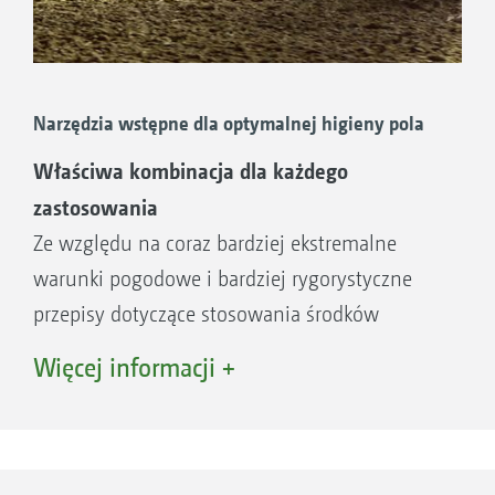
Narzędzia wstępne dla optymalnej higieny pola
Właściwa kombinacja dla każdego
zastosowania
Ze względu na coraz bardziej ekstremalne
warunki pogodowe i bardziej rygorystyczne
przepisy dotyczące stosowania środków
ochrony roślin, warunki ramowe dobrego
Więcej informacji +
zarządzania uprawami roślin ulegają ciągłym
zmianom. Aby zapewnić roślinom optymalne
warunki kiełkowania i wzrostu w początkowym
okresie rozwoju, coraz większe znaczenie