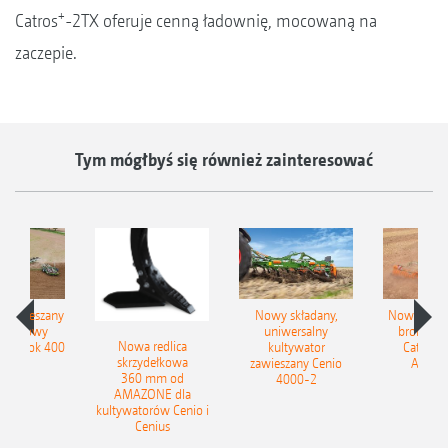
+
Catros
-2TX oferuje cenną ładownię, mocowaną na
zaczepie.
Tym mógłbyś się również zainteresować
łzawieszany
Nowy składany,
Nowe kom
obrotowy
uniwersalny
brony ta
Nowa redlica
 Tyrok 400
kultywator
Catros+
skrzydełkowa
nland
zawieszany Cenio
AMAZ
360 mm od
4000-2
AMAZONE dla
kultywatorów Cenio i
Cenius