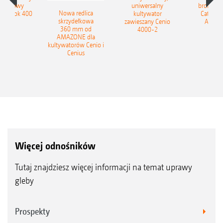
obrotowy
uniwersalny
brony ta
Nowa redlica
 Tyrok 400
kultywator
Catros+
skrzydełkowa
nland
zawieszany Cenio
AMAZ
360 mm od
4000-2
AMAZONE dla
kultywatorów Cenio i
Cenius
Więcej odnośników
Tutaj znajdziesz więcej informacji na temat uprawy
gleby
Prospekty