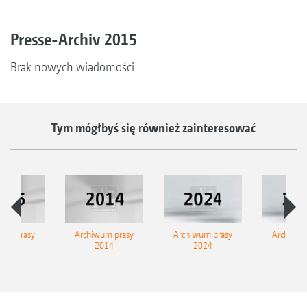
Presse-Archiv 2015
Brak nowych wiadomości
Tym mógłbyś się również zainteresować
wum prasy
Archiwum prasy
Archiwum prasy
Archiwum
2015
2014
2024
202