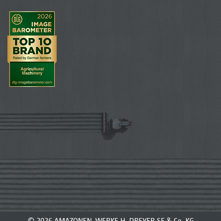
© 2026 AMAZONEN-WERKE H. DREYER SE & Co. KG