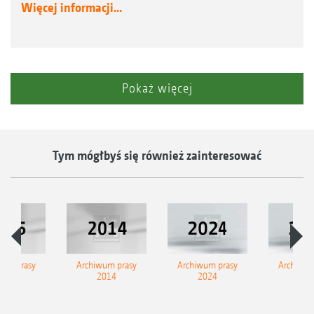
Więcej informacji...
Pokaż więcej
Tym mógłbyś się również zainteresować
wum prasy
Archiwum prasy
Archiwum prasy
Archiwum
2015
2014
2024
202