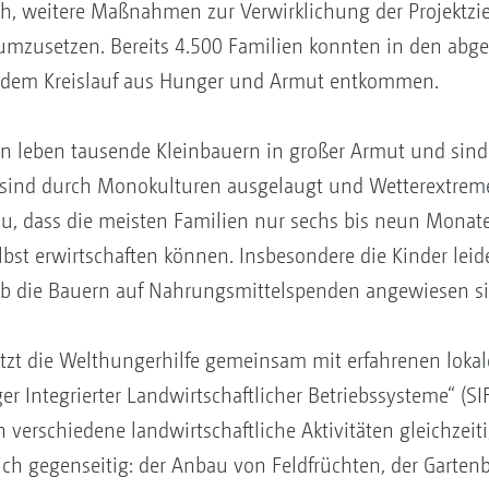
ch, weitere Maßnahmen zur Verwirklichung der Projektzie
mzusetzen. Bereits 4.500 Familien konnten in den abge
 dem Kreislauf aus Hunger und Armut entkommen.
n leben tausende Kleinbauern in großer Armut und sind
n sind durch Monokulturen ausgelaugt und Wetterextrem
u, dass die meisten Familien nur sechs bis neun Monate
lbst erwirtschaften können. Insbesondere die Kinder lei
 die Bauern auf Nahrungsmittelspenden angewiesen si
tzt die Welthungerhilfe gemeinsam mit erfahrenen lokale
r Integrierter Landwirtschaftlicher Betriebssysteme“ (SI
verschiedene landwirtschaftliche Aktivitäten gleichzeitig
ch gegenseitig: der Anbau von Feldfrüchten, der Gartenb