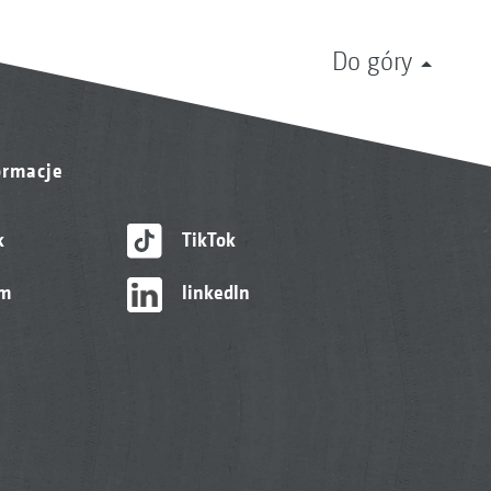
Do góry
ormacje
k
TikTok
am
linkedIn