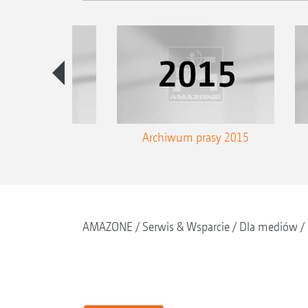
um prasy 2016
Archiwum prasy 2015
AMAZONE
Serwis & Wsparcie
Dla mediów