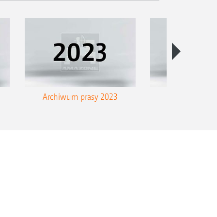
Archiwum prasy 2023
Archiwum pra