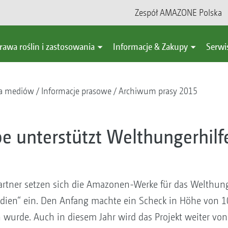
Zespół AMAZONE Polska
rawa roślin i zastosowania
Informacje & Zakupy
Serwi
a mediów
Informacje prasowe
Archiwum prasy 2015
unterstützt Welthungerhilfe
rtner setzen sich die Amazonen-Werke für das Welthunge
Indien“ ein. Den Anfang machte ein Scheck in Höhe von 1
 wurde. Auch in diesem Jahr wird das Projekt weiter vo