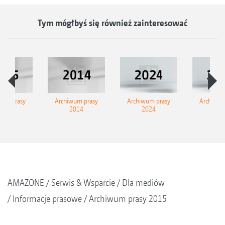
Tym mógłbyś się również zainteresować
wum prasy
Archiwum prasy
Archiwum prasy
Archiwum
2015
2014
2024
202
AMAZONE
Serwis & Wsparcie
Dla mediów
Informacje prasowe
Archiwum prasy 2015