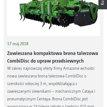
17 maj 2018
Zawieszana kompaktowa brona talerzowa
CombiDisc do upraw przedsiewnych
W zakres najnowszej oferty firmy Amazone wchodzi
nowa zawieszana brona talerzowa CombiDisc o
szerokości roboczej 3 m, współdziałająca z
zawieszanymi siewnikami – mechanicznym Cataya i
pneumatycznym Centaya. Brona CombiDisc jest
wyposażona w 24 talerze zębate o średnicy 410 mm