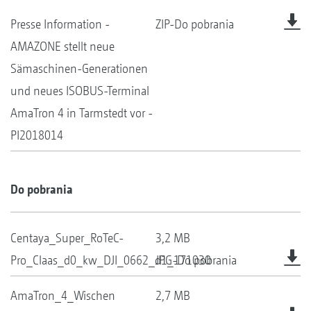
Presse Information -
ZIP-Do pobrania
AMAZONE stellt neue
Sämaschinen-Generationen
und neues ISOBUS-Terminal
AmaTron 4 in Tarmstedt vor -
PI2018014
Do pobrania
Centaya_Super_RoTeC-
3,2 MB
Pro_Claas_d0_kw_DJI_0662_d1_171030
JPG-Do pobrania
AmaTron_4_Wischen
2,7 MB