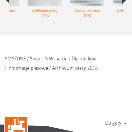
wum prasy
Archiwum prasy
Archiwum prasy
Archiwum
2015
2014
2024
202
AMAZONE
Serwis & Wsparcie
Dla mediów
Informacje prasowe
Archiwum prasy 2018
Do góry