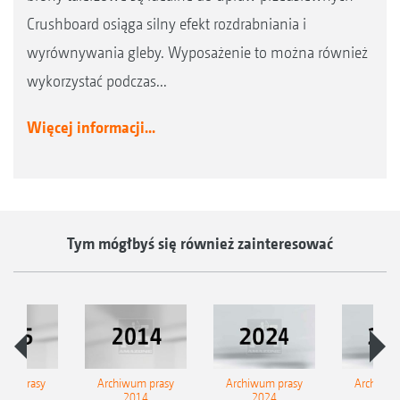
Crushboard osiąga silny efekt rozdrabniania i
wyrównywania gleby. Wyposażenie to można również
wykorzystać podczas...
Więcej informacji...
Tym mógłbyś się również zainteresować
wum prasy
Archiwum prasy
Archiwum prasy
Archiwum
2015
2014
2024
202