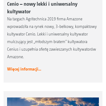
Cenio – nowy lekki i uniwersalny
kultywator
Na targach Agritechnica 2019 firma Amazone
wprowadziła na rynek nowy, 3-belkowy, kompaktowy
kultywator Cenio. Lekki i uniwersalny kultywator
mulczujący jest „młodszym bratem” kultywatora
Cenius i uzupełnia ofertę zawieszanych kultywatorów
Amazone.
Więcej informacji...