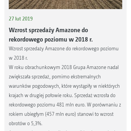
27 lut 2019
Wzrost sprzedaży Amazone do
rekordowego poziomu w 2018 r.
Wzrost sprzedaży Amazone do rekordowego poziomu
w 2018 r.
W roku obrachunkowym 2018 Grupa Amazone nadal
zwiększała sprzedaż, pomimo ekstremalnych
warunków pogodowych, które wystąpiły w niektórych
krajach w drugiej połowie roku. Sprzedaż wzrosła do
rekordowego poziomu 481 mln euro. W porównaniu z
rokiem ubiegłym (457 mln euro) stanowi to wzrost
obrotów o 5,3%.