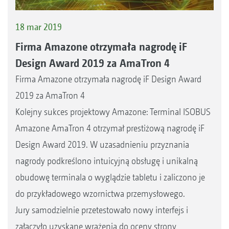
18 mar 2019
Firma Amazone otrzymała nagrodę iF
Design Award 2019 za AmaTron 4
Firma Amazone otrzymała nagrodę iF Design Award
2019 za AmaTron 4
Kolejny sukces projektowy Amazone: Terminal ISOBUS
Amazone AmaTron 4 otrzymał prestiżową nagrodę iF
Design Award 2019. W uzasadnieniu przyznania
nagrody podkreślono intuicyjną obsługę i unikalną
obudowę terminala o wyglądzie tabletu i zaliczono je
do przykładowego wzornictwa przemysłowego.
Jury samodzielnie przetestowało nowy interfejs i
załączyło uzyskane wrażenia do oceny strony