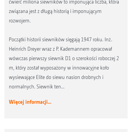
ćwierć miliona siewników to imponująca liczba, która
związana jest z długą historią i imponującym
rozwojem.
Początki historii siewników sięgają 1947 roku. Inż.
Heinrich Dreyer wraz z P. Kademannem opracował
wówczas pierwszy siewnik D1 o szerokości roboczej 2
m, który został wyposażony w innowacyjne koło
wysiewające Elite do siewu nasion drobnych i
normalnych. Siewnik ten...
Więcej informacji...