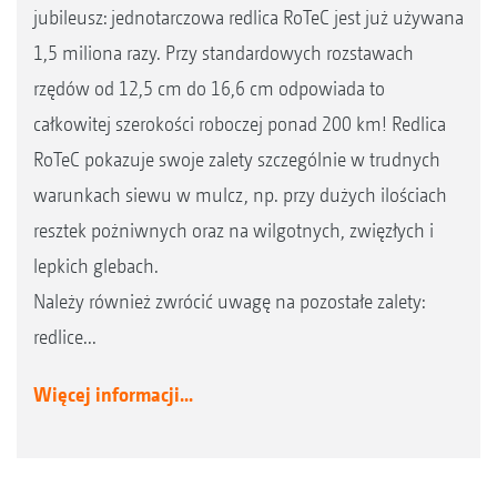
jubileusz: jednotarczowa redlica RoTeC jest już używana
1,5 miliona razy. Przy standardowych rozstawach
rzędów od 12,5 cm do 16,6 cm odpowiada to
całkowitej szerokości roboczej ponad 200 km! Redlica
RoTeC pokazuje swoje zalety szczególnie w trudnych
warunkach siewu w mulcz, np. przy dużych ilościach
resztek pożniwnych oraz na wilgotnych, zwięzłych i
lepkich glebach.
Należy również zwrócić uwagę na pozostałe zalety:
redlice...
Więcej informacji...