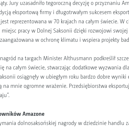
iąty. Jury uzasadniło tegoroczną decyzję o przyznaniu 
radycją eksportową firmy i długotrwałym sukcesem ekspo
i jest reprezentowana w 70 krajach na całym świecie. W ci
ejsc pracy w Dolnej Saksonii dzięki rozwojowi swojej d
 zaangażowana w ochronę klimatu i wspiera projekty bada
nagród na targach Minister Althusmann podkreślił szcze
się na całym świecie, stwarzając dodatkowe wyzwania dl
ksonii osiągnęły w ubiegłym roku bardzo dobre wyniki e
ą na mnie ogromne wrażenie. Przedsiębiorstwa eksportuj
ju”.
acowników Amazone
ymania dolnosaksońskiej nagrody w dziedzinie handlu za