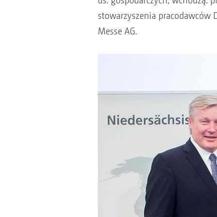
ds. gospodarczych, wchodzą: p
stowarzyszenia pracodawców Do
Messe AG.