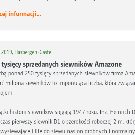
ej informacji...
s 2019, Hasbergen-Gaste
 tysięcy sprzedanych siewników Amazone
czbą ponad 250 tysięcy sprzedanych siewników firma Ama
rć miliona siewników to imponująca liczba, która związa
ojem.
ątki historii siewników sięgają 1947 roku. Inż. Heinric
zas pierwszy siewnik D1 o szerokości roboczej 2 m, kt
 wysiewające Elite do siewu nasion drobnych i normalnyc