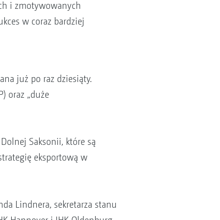
ych i zmotywowanych
ukces w coraz bardziej
a już po raz dziesiąty.
P) oraz „duże
olnej Saksonii, które są
strategię eksportową w
da Lindnera, sekretarza stanu