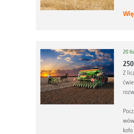
Więc
20 li
250
Z li
ćwie
rozw
Pocz
wówc
koło