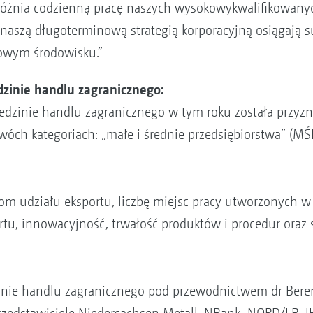
różnia codzienną pracę naszych wysokowykwalifikowan
naszą długoterminową strategią korporacyjną osiągają s
owym środowisku.”
zinie handlu zagranicznego:
dzinie handlu zagranicznego w tym roku została przyznan
óch kategoriach: „małe i średnie przedsiębiorstwa” (MŚ
m udziału eksportu, liczbę miejsc pracy utworzonych w D
rtu, innowacyjność, trwałość produktów i procedur oraz 
inie handlu zagranicznego pod przewodnictwem dr Beren