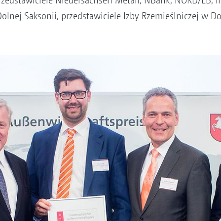
rzedstawiciele Niedersachsen Metall, NBank, NORD/LB, I
lnej Saksonii, przedstawiciele Izby Rzemieślniczej w Do