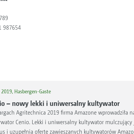
6789
21 987654
s 2019, Hasbergen-Gaste
io – nowy lekki i uniwersalny kultywator
argach Agritechnica 2019 firma Amazone wprowadziła n
ywator Cenio. Lekki i uniwersalny kultywator mulczujący
us i uzupełnia ofertę zawieszanych kultywatorów Amazo