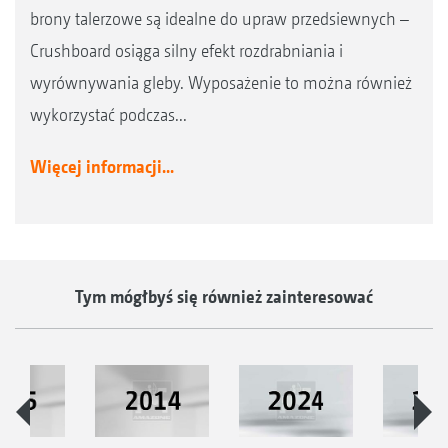
brony talerzowe są idealne do upraw przedsiewnych –
Crushboard osiąga silny efekt rozdrabniania i
wyrównywania gleby. Wyposażenie to można również
wykorzystać podczas...
Więcej informacji...
Tym mógłbyś się również zainteresować