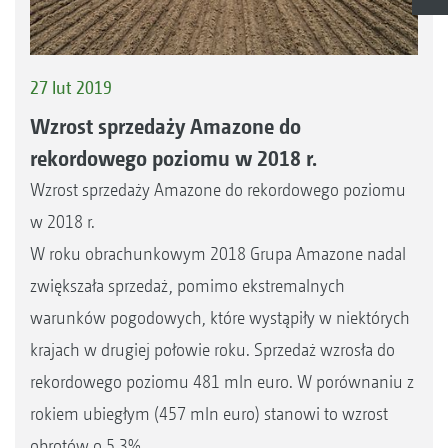
27 lut 2019
Wzrost sprzedaży Amazone do
rekordowego poziomu w 2018 r.
Wzrost sprzedaży Amazone do rekordowego poziomu
w 2018 r.
W roku obrachunkowym 2018 Grupa Amazone nadal
zwiększała sprzedaż, pomimo ekstremalnych
warunków pogodowych, które wystąpiły w niektórych
krajach w drugiej połowie roku. Sprzedaż wzrosła do
rekordowego poziomu 481 mln euro. W porównaniu z
rokiem ubiegłym (457 mln euro) stanowi to wzrost
obrotów o 5,3%.