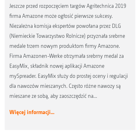
Jeszcze przed rozpoczęciem targów Agritechnica 2019
firma Amazone może ogłosić pierwsze sukcesy.
Niezależna komisja ekspertów powołana przez DLG
(Niemieckie Towarzystwo Rolnicze) przyznała srebrne
medale trzem nowym produktom firmy Amazone.
Firma Amazonen-Werke otrzymała srebrny medal za
EasyMix, składnik nowej aplikacji Amazone
mySpreader. EasyMix służy do prostej oceny i regulacji
dla nawozów mieszanych. Często różne nawozy są
mieszane ze sobą, aby zaoszczędzić na...
Więcej informacji...