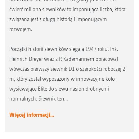
ćwierć miliona siewników to imponująca liczba, która
związana jest z długą historią i imponującym
rozwojem.
Początki historii siewników sięgają 1947 roku. Inż.
Heinrich Dreyer wraz z P. Kademannem opracował
wówczas pierwszy siewnik D1 o szerokości roboczej 2
m, który został wyposażony w innowacyjne koło
wysiewające Elite do siewu nasion drobnych i
normalnych. Siewnik ten...
Więcej informacji...