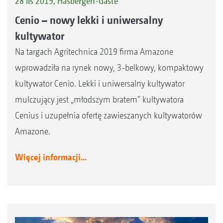
28 lis 2019, Hasbergen-Gaste
Cenio – nowy lekki i uniwersalny
kultywator
Na targach Agritechnica 2019 firma Amazone
wprowadziła na rynek nowy, 3-belkowy, kompaktowy
kultywator Cenio. Lekki i uniwersalny kultywator
mulczujący jest „młodszym bratem” kultywatora
Cenius i uzupełnia ofertę zawieszanych kultywatorów
Amazone.
Więcej informacji...