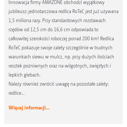
Innowacja firmy AMAZONE obchodzi wyjątkowy
jubileusz: jednotarczowa redlica RoTeC jest już używana
1,5 miliona razy. Przy standardowych rozstawach
rzędów od 12,5 cm do 16,6 cm odpowiada to
całkowitej szerokości roboczej ponad 200 km! Redlica
RoTeC pokazuje swoje zalety szczególnie w trudnych
warunkach siewu w mulcz, np. przy dużych ilościach
resztek pożniwnych oraz na wilgotnych, zwięzłych i
lepkich glebach.
Należy również zwrócić uwagę na pozostałe zalety:
redlice...
Więcej informacji...