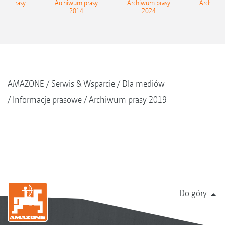
wum prasy
Archiwum prasy
Archiwum prasy
Archiwum
2015
2014
2024
202
AMAZONE
Serwis & Wsparcie
Dla mediów
Informacje prasowe
Archiwum prasy 2019
Do góry