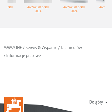
wum prasy
Archiwum prasy
Archiwum prasy
Archiwum
2015
2014
2024
202
AMAZONE
Serwis & Wsparcie
Dla mediów
Informacje prasowe
Do góry