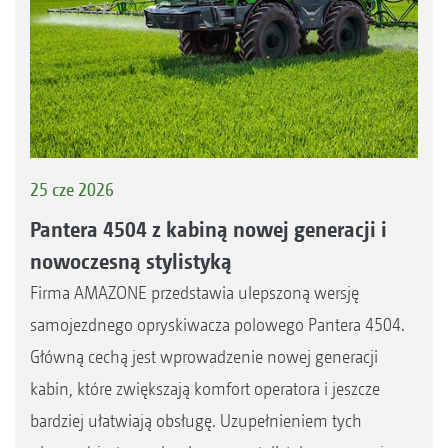
25 cze 2026
Pantera 4504 z kabiną nowej generacji i
nowoczesną stylistyką
Firma AMAZONE przedstawia ulepszoną wersję
samojezdnego opryskiwacza polowego Pantera 4504.
Główną cechą jest wprowadzenie nowej generacji
kabin, które zwiększają komfort operatora i jeszcze
bardziej ułatwiają obsługę. Uzupełnieniem tych