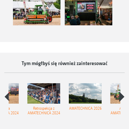
Tym mógłbyś się również zainteresować
cja na
Retrospekcja z
AMATECHNICA 2026
Aukcj
HNICA 2024
AMATECHNICA 2024
AMATECHNI