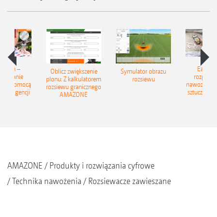
Match –
EasyMa
Oblicz zwiększenie
Symulator obrazu
znawanie
rozpozn
plonu: Z kalkulatorem
rozsiewu
 za pomocą
nawozów z
rozsiewu granicznego
 inteligencji
sztucznej in
AMAZONE
AMAZONE
Produkty i rozwiązania cyfrowe
Technika nawożenia
Rozsiewacze zawieszane