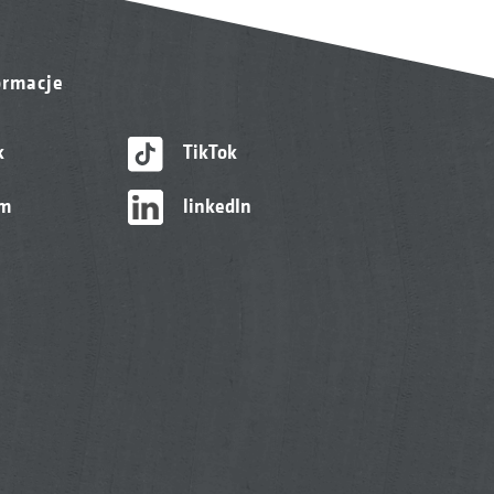
ormacje
k
TikTok
am
linkedIn