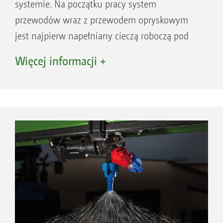
systemie. Na początku pracy system
przewodów wraz z przewodem opryskowym
jest najpierw napełniany cieczą roboczą pod
ciśnieniem i w przeciwnym kierunku. W ten
Więcej informacji +
sposób przewody opryskowe są zawsze
napełnione i gotowe do natychmiastowej
pracy na całej szerokości roboczej.
Wyeliminowano czasy oczekiwania przed
rozpoczęciem pracy.
Przy wyłączeniu jednej sekcji szerokości,
manewrach zawracania lub podczas
transportu, ciecz robocza, dzięki
zredukowanemu ciśnieniu, znajduje się w
stałej cyrkulacji. W ten sposób eliminuje się