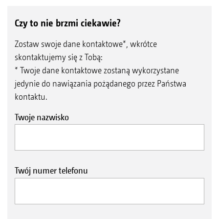
ochronie roślin
Czy to nie brzmi ciekawie?
Zostaw swoje dane kontaktowe*, wkrótce
Indywidualne przełączanie rozpylaczy w aplikacji
pasowej umożliwia doskonałe dozowanie środka na
skontaktujemy się z Tobą:
klinach pola i wyjazdach
* Twoje dane kontaktowe zostaną wykorzystane
jedynie do nawiązania pożądanego przez Państwa
kontaktu.
Twoje nazwisko
Widok aplikacji punktowej w AmaTron 4
Analiza terenu i tworzenie map punktowych
do zwalczania chwastów
Twój numer telefonu
W pierwszym kroku analizowane jest
opryskiwane pole i tworzona jest mapa
punktowa. W zależności od dostawcy, istnieją
różne procedury rejestrowania obszaru w tym