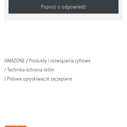
pierwszym kroku, na przykład poprzez przelot
nad nim dronem, przez satelitę lub przez
specjalne belki z czujnikami.
AMAZONE
Produkty i rozwiązania cyfrowe
Technika ochrona roślin
Polowe opryskiwacze zaczepiane
Najnowocześniejsza technika ochrony roślin w akcji:
Ukierunkowane zwalczanie starego ziemniaka w