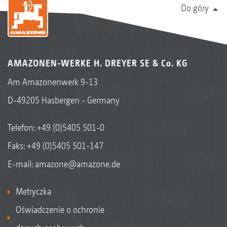
uprawie marchwi w oparciu o mapę punktową z
Do góry
wykorzystaniem standardowego opryskiwacza
zaczepianego UX 5201 Super
AMAZONEN-WERKE H. DREYER SE & Co. KG
Am Amazonenwerk 9-13
D-49205 Hasbergen - Germany
Telefon:
+49 (0)5405 501-0
Faks: +49 (0)5405 501-147
E-mail:
amazone@amazone.de
Metryczka
Oświadczenie o ochronie