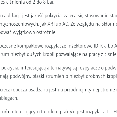
es ciśnienia od 2 do 8 bar.
aplikacji jest jakość pokrycia, zaleca się stosowanie s
antyznoszeniowych, jak XR lub AD. Ze względu na skłonno
ępować wyjątkowo ostrożnie.
esne kompaktowe rozpylacze inżektorowe ID-K albo Ai
rum niezbyt dużych kropli pozwalające na pracę z ciśnie
 pokrycia, interesującą alternatywą są rozpylacze o pod
mają podwójny, płaski strumień o niezbyt drobnych krop
iecz robocza osadzana jest na przodniej i tylnej stroni
abiegach.
km/h interesującym trendem praktyki jest rozpylacz TD