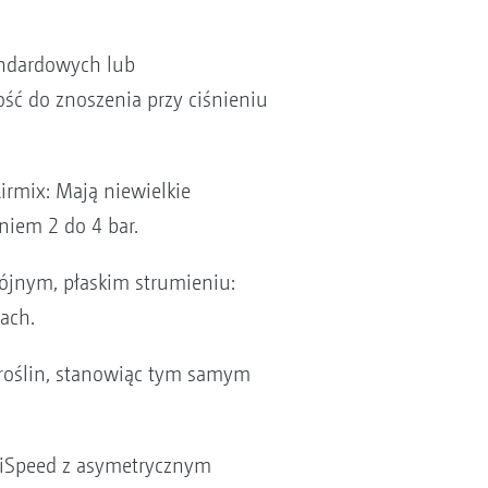
tandardowych lub
ść do znoszenia przy ciśnieniu
rmix: Mają niewielkie
niem 2 do 4 bar.
wójnym, płaskim strumieniu:
lach.
e roślin, stanowiąc tym samym
-HiSpeed z asymetrycznym