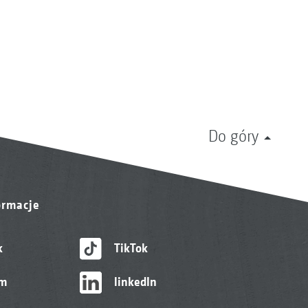
Do góry
ormacje
k
TikTok
am
linkedIn