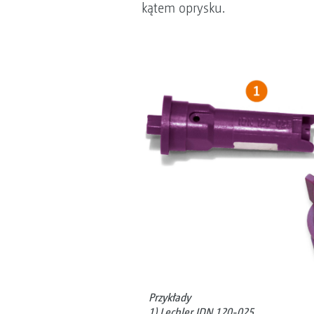
kątem oprysku.
Przykłady
1) Lechler IDN 120-025