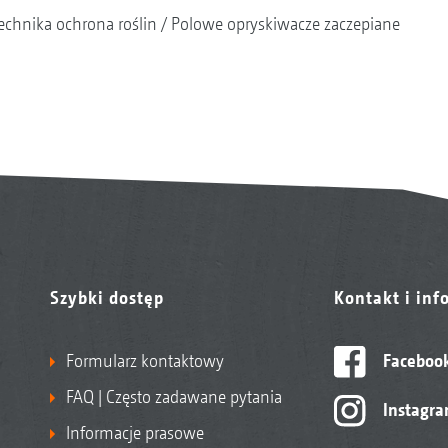
echnika ochrona roślin
Polowe opryskiwacze zaczepiane
Szybki dostęp
Kontakt i inf
Formularz kontaktowy
Faceboo
FAQ | Często zadawane pytania
Instagr
Informacje prasowe