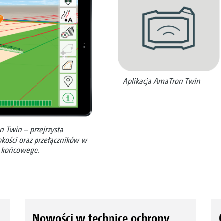
Aplikacja AmaTron Twin
 Twin – przejrzysta
rokości oraz przełączników w
a końcowego.
Nowości w technice ochrony