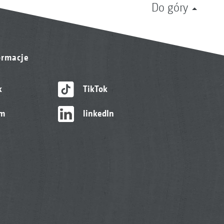
Do góry
ormacje
k
TikTok
am
linkedIn