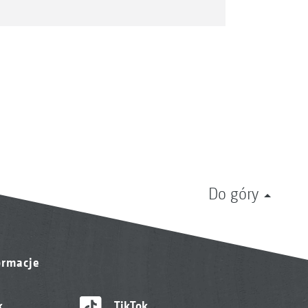
Do góry
ormacje
k
TikTok