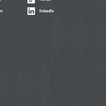
am
linkedIn