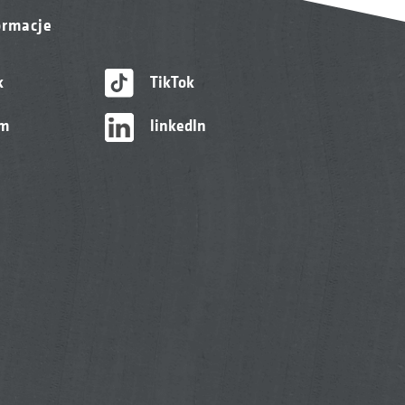
ormacje
k
TikTok
am
linkedIn