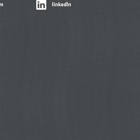
am
linkedIn