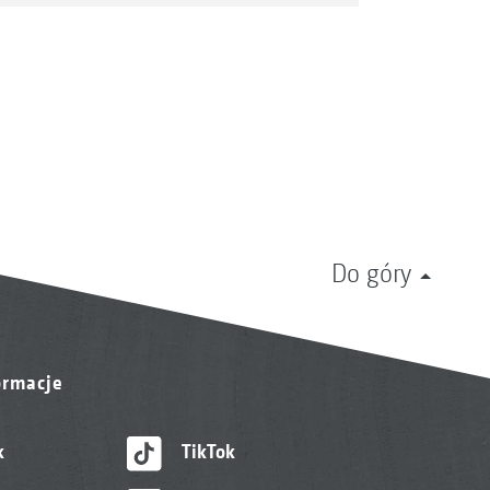
Do góry
ormacje
k
TikTok