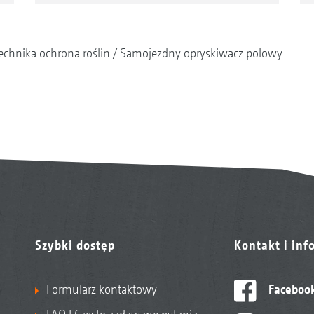
echnika ochrona roślin
Samojezdny opryskiwacz polowy
Szybki dostęp
Kontakt i inf
Formularz kontaktowy
Faceboo