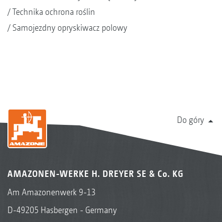
Technika ochrona roślin
Samojezdny opryskiwacz polowy
Do góry
AMAZONEN-WERKE H. DREYER SE & Co. KG
Am Amazonenwerk 9-13
D-49205 Hasbergen - Germany