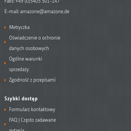
Faks: +49 (0)5405 501-147
E-mail:
amazone@amazone.de
Metryczka
Oświadczenie o ochronie
danych osobowych
Ogólne warunki
sprzedaży
Zgodność z przepisami
Szybki dostęp
Formularz kontaktowy
FAQ | Często zadawane
pytania