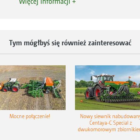
Więcej informacji +
Tym mógłbyś się również zainteresować
Mocne połączenie!
Nowy siewnik nabudowan
Centaya-C Special z
dwukomorowym zbiorniki