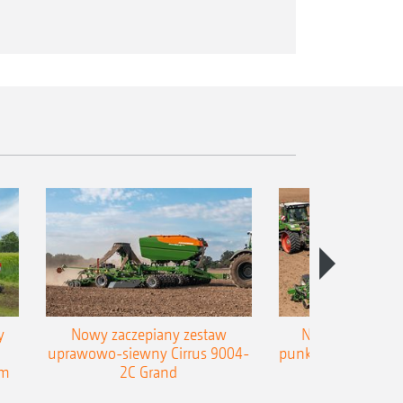
y
Nowy zaczepiany zestaw
Nowy zaczepian
uprawowo-siewny Cirrus 9004-
punktowy AMAZONE
em
2C Grand