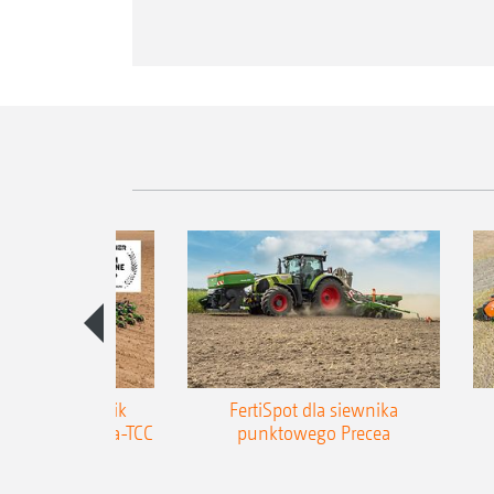
zepiany siewnik
FertiSpot dla siewnika
MAZONE Precea-TCC
punktowego Precea