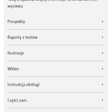
ciągnika, zamontowane na ramie Cirrus
wysiewu
Prospekty
Raporty z testów
Ilustracje
Wideo
T-Pack S
Instrukcja obsługi
Części zam.