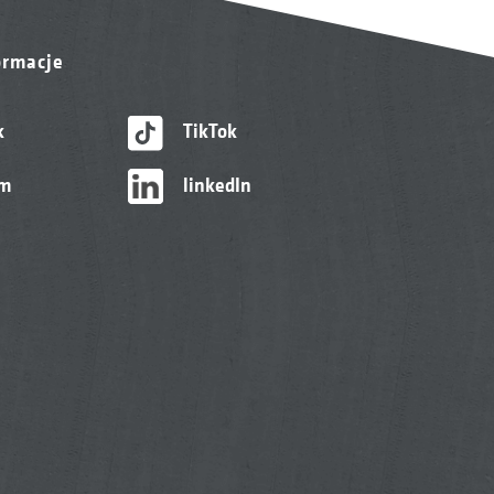
ormacje
k
TikTok
am
linkedIn