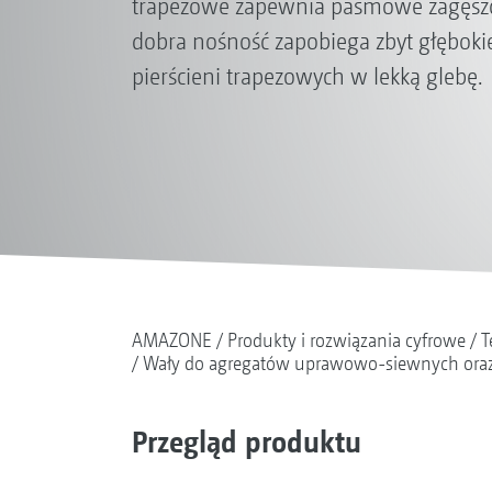
trapezowe zapewnia pasmowe zagęszcz
dobra nośność zapobiega zbyt głębok
pierścieni trapezowych w lekką glebę.
AMAZONE
Produkty i rozwiązania cyfrowe
T
Wały do agregatów uprawowo-siewnych oraz
Przegląd produktu