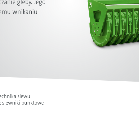
anie gleby. Jego
iemu wnikaniu
echnika siewu
 siewniki punktowe