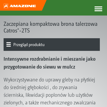
Zaczepiana kompaktowa brona talerzowa
Catros⁺-2TS
Przegląd produktu
Koncepcja Catros
Typy produktów
Rama z systemem Smart Frame
Tarcze
Narzędzia wstępne
Podwozie
Wały | Zagarniacze
Jednostka siewna I GreenDrill I FTender
Wyposażenie
Intensywne rozdrabnianie i mieszanie jako
przygotowanie do siewu w mulcz
Wykorzystywane do uprawy gleby na płytkiej
do średniej głębokości , do zrywania
ścierniska, likwidacji poplonów lub użytków
zielonych, a także mechanicznego zwalczania