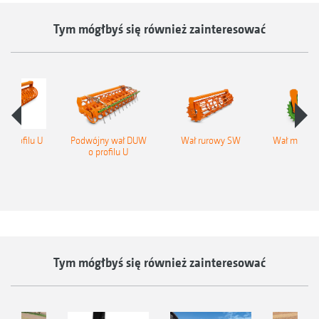
Tym mógłbyś się również zainteresować
o profilu U
Podwójny wał DUW
Wał rurowy SW
Wał metalo
o profilu U
P
Tym mógłbyś się również zainteresować