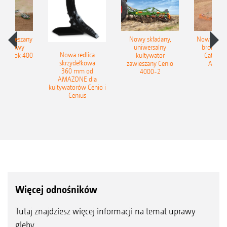
łzawieszany
Nowy składany,
Nowe kom
obrotowy
uniwersalny
brony ta
Nowa redlica
 Tyrok 400
kultywator
Catros+
skrzydełkowa
nland
zawieszany Cenio
AMAZ
360 mm od
4000-2
AMAZONE dla
kultywatorów Cenio i
Cenius
Więcej odnośników
Tutaj znajdziesz więcej informacji na temat uprawy
gleby