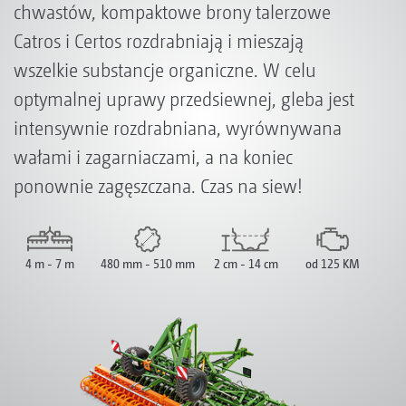
chwastów, kompaktowe brony talerzowe
Catros i Certos rozdrabniają i mieszają
wszelkie substancje organiczne. W celu
optymalnej uprawy przedsiewnej, gleba jest
intensywnie rozdrabniana, wyrównywana
wałami i zagarniaczami, a na koniec
ponownie zagęszczana. Czas na siew!
4 m - 7 m
480 mm - 510 mm
2 cm - 14 cm
od 125 KM