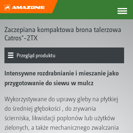
Zaczepiana kompaktowa brona talerzowa
Catros⁺-2TX
Przegląd produktu
Koncepcja Catros
Typy produktów
Rama z systemem Smart Frame
Tarcze
Narzędzia wstępne
Podwozie
Wały | Zagarniacze
Catros pro
Jednostka siewna I GreenDrill I FTender
Wyposażenie
Intensywne rozdrabnianie i mieszanie jako
przygotowanie do siewu w mulcz
Wykorzystywane do uprawy gleby na płytkiej
do średniej głębokości , do zrywania
ścierniska, likwidacji poplonów lub użytków
zielonych, a także mechanicznego zwalczania