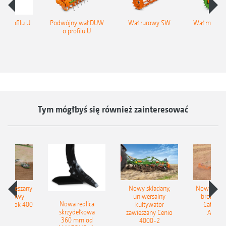
o profilu U
Podwójny wał DUW
Wał rurowy SW
Wał metalo
o profilu U
P
Tym mógłbyś się również zainteresować
łzawieszany
Nowy składany,
Nowe kom
obrotowy
uniwersalny
brony ta
Nowa redlica
 Tyrok 400
kultywator
Catros+
skrzydełkowa
nland
zawieszany Cenio
AMAZ
360 mm od
4000-2