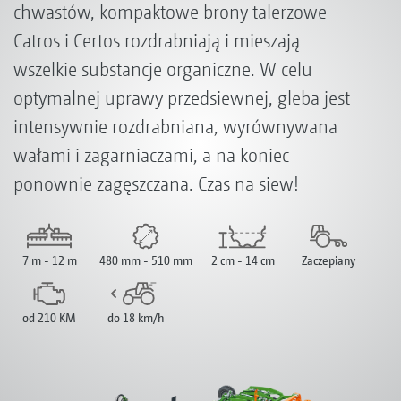
chwastów, kompaktowe brony talerzowe
Catros i Certos rozdrabniają i mieszają
wszelkie substancje organiczne. W celu
optymalnej uprawy przedsiewnej, gleba jest
intensywnie rozdrabniana, wyrównywana
wałami i zagarniaczami, a na koniec
ponownie zagęszczana. Czas na siew!
7 m - 12 m
480 mm - 510 mm
2 cm - 14 cm
Zaczepiany
od 210 KM
do 18 km/h