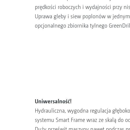
prędkości roboczych i wydajności przy ni
Uprawa gleby i siew poplonów w jednym 
opcjonalnego zbiornika tylnego GreenDril
Uniwersalność!
Hydrauliczna, wygodna regulacja głęboko
systemu Smart Frame wraz ze skalą do od
Duży prześwit maszyny nawet podczas pr