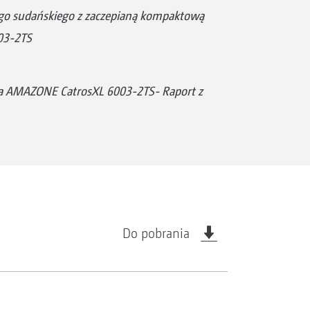
go sudańskiego z zaczepianą kompaktową
03-2TS
a AMAZONE CatrosXL 6003-2TS- Raport z
Do pobrania