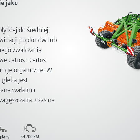
ie jako
ytkiej do średniej
ikwidacji poplonów lub
nego zwalczania
 Catros i Certos
tancje organiczne. W
gleba jest
ana wałami i
zagęszczana. Czas na
piany
od 200 KM