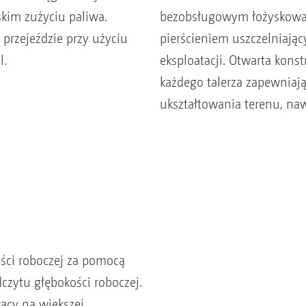
skim zużyciu paliwa.
bezobsługowym łożyskowa
przejeździe przy użyciu
pierścieniem uszczelniają
l.
eksploatacji. Otwarta kons
każdego talerza zapewnia
ukształtowania terenu, na
ści roboczej za pomocą
czytu głębokości roboczej.
acy na większej