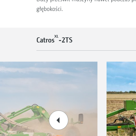
głębokości.
XL
Catros
-2TS