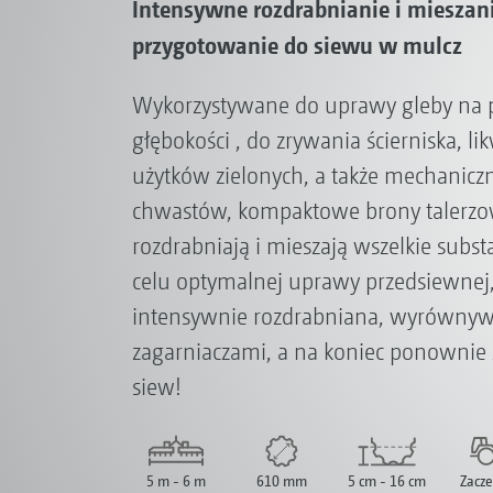
Intensywne rozdrabnianie i mieszan
przygotowanie do siewu w mulcz
Wykorzystywane do uprawy gleby na pł
głębokości , do zrywania ścierniska, l
użytków zielonych, a także mechanicz
chwastów, kompaktowe brony talerzowe
rozdrabniają i mieszają wszelkie subs
celu optymalnej uprawy przedsiewnej, 
intensywnie rozdrabniana, wyrównyw
zagarniaczami, a na koniec ponownie 
siew!
5 m - 6 m
610 mm
5 cm - 16 cm
Zacze