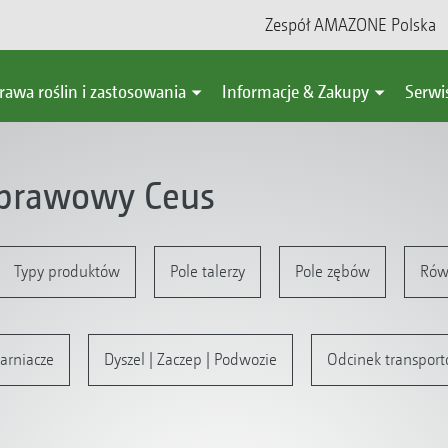
Zespół AMAZONE Polska
rawa roślin i zastosowania
Informacje & Zakupy
Serwi
uprawowy Ceus
Typy produktów
Pole talerzy
Pole zębów
Rów
arniacze
Dyszel | Zaczep | Podwozie
Odcinek transporto