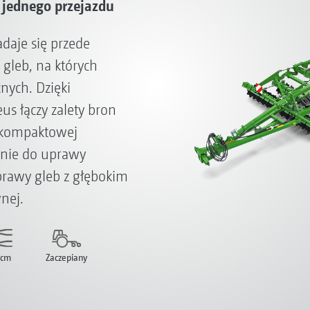
jednego przejazdu
daje się przede
gleb, na których
znych. Dzięki
us łączy zalety bron
, kompaktowej
znie do uprawy
prawy gleb z głębokim
nej.
 cm
Zaczepiany