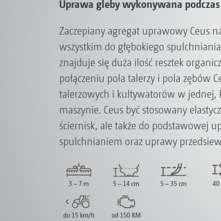
Uprawa gleby wykonywana podczas 
Zaczepiany agregat uprawowy Ceus na
wszystkim do głębokiego spulchniania 
znajduje się duża ilość resztek organic
połączeniu pola talerzy i pola zębów Ce
talerzowych i kultywatorów w jednej
maszynie. Ceus być stosowany elastyc
ściernisk, ale także do podstawowej u
spulchnianiem oraz uprawy przedsiew
3 – 7 m
5 – 14 cm
5 – 35 cm
40
do 15 km/h
od 150 KM