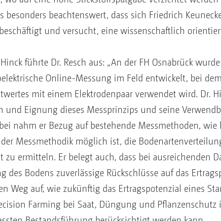
als besonders beachtenswert, dass sich Friedrich Keunec
beschäftigt und versucht, eine wissenschaftlich orientier
n Hinck führte Dr. Resch aus: „An der FH Osnabrück wurde
elektrische Online-Messung im Feld entwickelt, bei dem
itwertes mit einem Elektrodenpaar verwendet wird. Dr. 
on und Eignung dieses Messprinzips und seine Verwendba
ierbei nahm er Bezug auf bestehende Messmethoden, wie
it der Messmethodik möglich ist, die Bodenartenverteilun
t zu ermitteln. Er belegt auch, dass bei ausreichenden 
g des Bodens zuverlässige Rückschlüsse auf das Ertragsp
nen Weg auf, wie zukünftig das Ertragspotenzial eines St
cision Farming bei Saat, Düngung und Pflanzenschutz i
ssten Bestandsführung berücksichtigt werden kann.