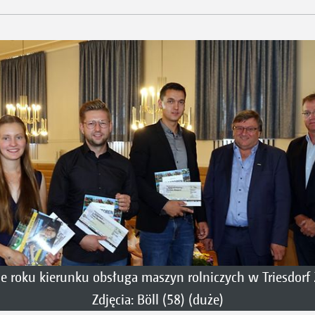
e roku kierunku obsługa maszyn rolniczych w Triesdorf
Zdjęcia: Böll (58) (duże)