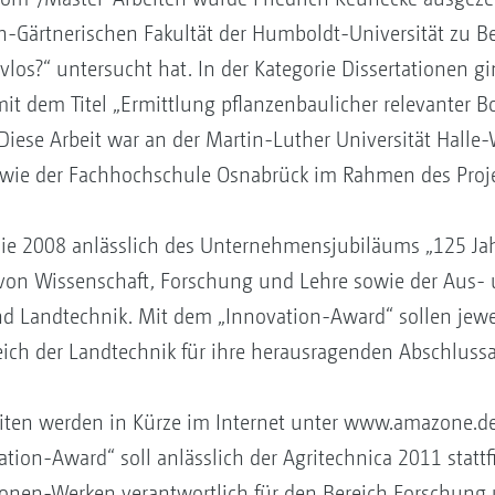
ch-Gärtnerischen Fakultät der Humboldt-Universität zu Be
ivlos?“ untersucht hat. In der Kategorie Dissertationen 
t mit dem Titel „Ermittlung pflanzenbaulicher relevanter
iese Arbeit war an der Martin-Luther Universität Halle
wie der Fachhochschule Osnabrück im Rahmen des Projek
die 2008 anlässlich des Unternehmensjubiläums „125 J
 von Wissenschaft, Forschung und Lehre sowie der Aus-
nd Landtechnik. Mit dem „Innovation-Award“ sollen jewe
ch der Landtechnik für ihre herausragenden Abschlussa
iten werden in Kürze im Internet unter www.amazone.de/s
tion-Award“ soll anlässlich der Agritechnica 2011 stattf
zonen-Werken verantwortlich für den Bereich Forschung 