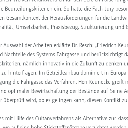
ie Beurteilungskriterien ein. So hatte die Fach-Jury bes
den Gesamtkontext der Herausforderungen für die Landwi
inalität, Umsetzbarkeit, Praxisbezug, Strukturierung und 
Auswahl der Arbeiten erklärte Dr. Resch: „Friedrich Keun
d Nachteile des Systems Fahrgasse und berücksichtigt dabe
kriterien, nämlich innovativ in die Zukunft zu denken 
 zu hinterfragen. Im Getreideanbau dominiert in Europa
ng die Fahrgasse das Verfahren. Herr Keunecke greift in
 optimaler Bewirtschaftung der Bestände auf. Seine Arbe
 überprüft wird, ob es gelingen kann, diesen Konflikt zu
 es mit Hilfe des Cultanverfahrens als Alternative zur k
 wo auf eine hohe Stickstoffspätgabe verzichtet werden 