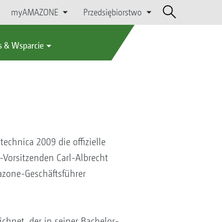
myAMAZONE
Przedsiębiorstwo
s & Wsparcie
echnica 2009 die offizielle
-Vorsitzenden Carl-Albrecht
mazone-Geschäftsführer
chnet, der in seiner Bachelor-