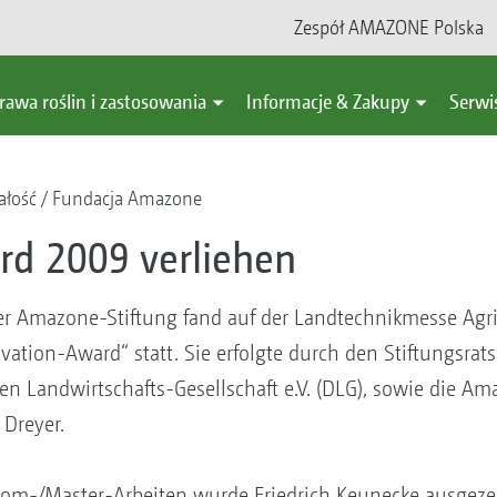
Zespół AMAZONE Polska
rawa roślin i zastosowania
Informacje & Zakupy
Serwi
ałość
Fundacja Amazone
rd 2009 verliehen
r Amazone-Stiftung fand auf der Landtechnikmesse Agrit
tion-Award“ statt. Sie erfolgte durch den Stiftungsrats
en Landwirtschafts-Gesellschaft e.V. (DLG), sowie die A
 Dreyer.
lom-/Master-Arbeiten wurde Friedrich Keunecke ausgezei