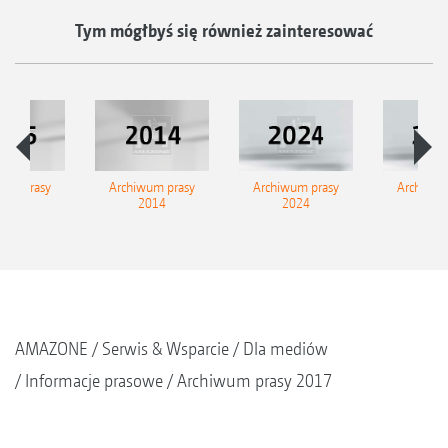
Tym mógłbyś się również zainteresować
wum prasy
Archiwum prasy
Archiwum prasy
Archiwum
2015
2014
2024
202
AMAZONE
Serwis & Wsparcie
Dla mediów
Informacje prasowe
Archiwum prasy 2017