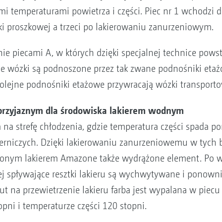
nymi temperaturami powietrza i części. Piec nr 1 wchodzi
ki proszkowej a trzeci po lakierowaniu zanurzeniowym.
nie piecami A, w których dzięki specjalnej technice pows
iece wózki są podnoszone przez tak zwane podnośniki et
olejne podnośniki etażowe przywracają wózki transporto
przyjaznym dla środowiska lakierem wodnym
 na strefę chłodzenia, gdzie temperatura części spada p
rniczych. Dzięki lakierowaniu zanurzeniowemu w tych
lonym lakierem Amazone także wydrążone element. Po wy
órej spływające resztki lakieru są wychwytywane i pono
ut na przewietrzenie lakieru farba jest wypalana w piecu
pni i temperaturze części 120 stopni.