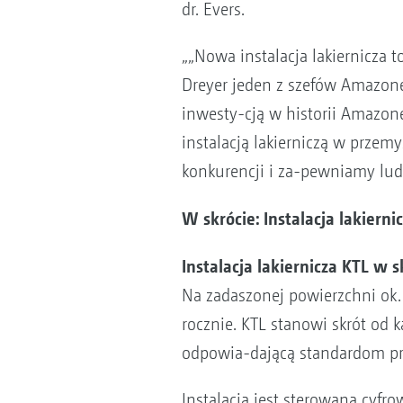
dr. Evers.
„„Nowa instalacja lakiernicza
Dreyer jeden z szefów Amazone
inwesty-cją w historii Amazon
instalacją lakierniczą w przem
konkurencji i za-pewniamy ludz
W skrócie: Instalacja lakier
Instalacja lakiernicza KTL w s
Na zadaszonej powierzchni ok.
rocznie. KTL stanowi skrót od
odpowia-dającą standardom 
Instalacja jest sterowana cyfr