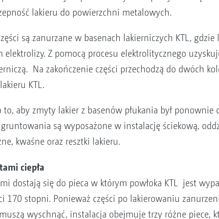
zepność lakieru do powierzchni metalowych.
ęści są zanurzane w basenach lakierniczych KTL, gdzie l
elektrolizy. Z pomocą procesu elektrolitycznego uzyskuj
ierniczą. Na zakończenie części przechodzą do dwóch ko
lakieru KTL.
ba o to, aby zmyty lakier z basenów płukania był ponown
 gruntowania są wyposażone w instalację ściekową, oddzie
ne, kwaśne oraz resztki lakieru.
tami ciepła
iami dostają się do pieca w którym powłoka KTL jest wyp
ści 170 stopni. Ponieważ części po lakierowaniu zanurz
uszą wyschnąć, instalacja obejmuje trzy różne piece, k