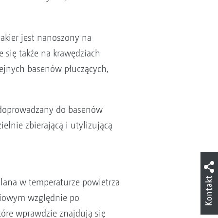
akier jest nanoszony na
e się także na krawędziach
lejnych basenów płuczących,
ie doprowadzany do basenów
lnie zbierającą i utylizującą
Kontakt
alana w temperaturze powietrza
eniowym względnie po
tóre wprawdzie znajdują się