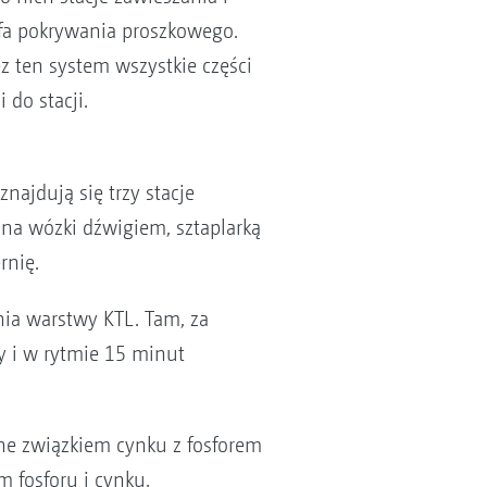
efa pokrywania proszkowego.
z ten system wszystkie części
do stacji.
najdują się trzy stacje
 na wózki dźwigiem, sztaplarką
rnię.
nia warstwy KTL. Tam, za
y i w rytmie 15 minut
ne związkiem cynku z fosforem
 fosforu i cynku,