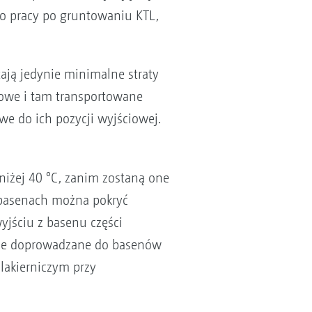
 do pracy po gruntowaniu KTL,
tają jedynie minimalne straty
ażowe i tam transportowane
we do ich pozycji wyjściowej.
oniżej 40 °C, zanim zostaną one
 basenach można pokryć
jściu z basenu części
wnie doprowadzane do basenów
 lakierniczym przy