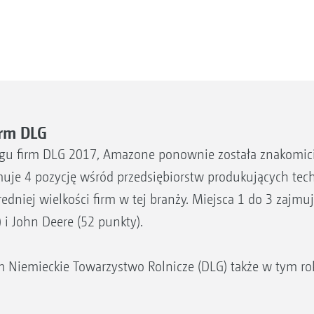
rm DLG
u firm DLG 2017, Amazone ponownie została znakomic
uje 4 pozycję wśród przedsiębiorstw produkujących tec
średniej wielkości firm w tej branży. Miejsca 1 do 3 zajmu
 i John Deere (52 punkty).
rm Niemieckie Towarzystwo Rolnicze (DLG) także w tym ro