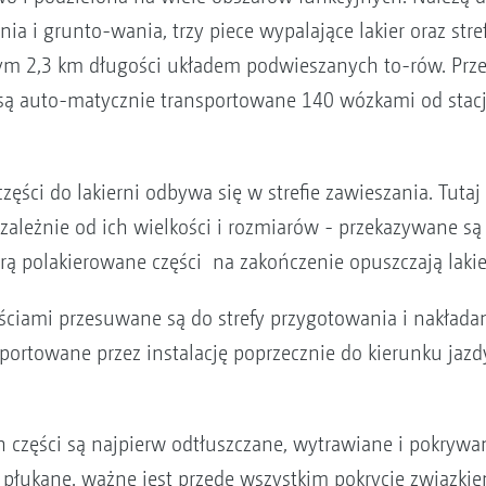
a i grunto-wania, trzy piece wypalające lakier oraz str
cym 2,3 km długości układem podwieszanych to-rów. Prze
są auto-matycznie transportowane 140 wózkami od stacji 
ęści do lakierni odbywa się w strefie zawieszania. Tutaj z
 zależnie od ich wielkości i rozmiarów - przekazywane są
tórą polakierowane części na zakończenie opuszczają lakie
ęściami przesuwane są do strefy przygotowania i nakłada
ortowane przez instalację poprzecznie do kierunku jazd
części są najpierw odtłuszczane, wytrawiane i pokrywa
płukane. ważne jest przede wszystkim pokrycie związkiem