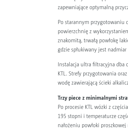
zapewniające optymalną przyc
Po starannym przygotowaniu cz
powierzchnię z wykorzystaniem 
znakomitą, trwałą powłokę lak
gdzie spłukiwany jest nadmiar 
Instalacja ultra filtracyjna d
KTL. Strefy przygotowania oraz
wodę zawierającą ścieki alkalicz
Trzy piece z minimalnymi stra
Po procesie KTL wózki z częśc
195 stopni i temperaturze czę
nałożeniu powłoki proszkowej m