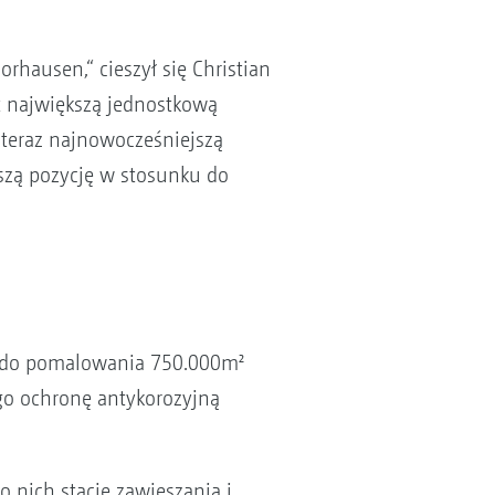
hausen,“ cieszył się Christian
t największą jednostkową
 teraz najnowocześniejszą
aszą pozycję w stosunku do
na do pomalowania 750.000m²
go ochronę antykorozyjną
o nich stacje zawieszania i