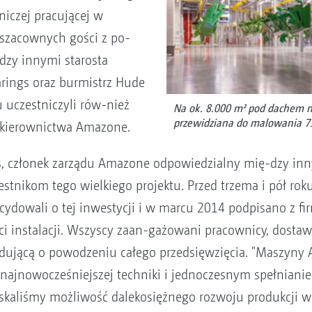
rniczej pracującej w
 szacownych gości z po-
dzy innymi starosta
rings oraz burmistrz Hude
 uczestniczyli rów-nież
Na ok. 8.000 m² pod dachem no
przewidziana do malowania 7
e kierownictwa Amazone.
rs, członek zarządu Amazone odpowiedzialny mię-dzy in
stnikom tego wielkiego projektu. Przed trzema i pół roku
ydowali o tej inwestycji i w marcu 2014 podpisano z 
i instalacji. Wszyscy zaan-gażowani pracownicy, dostaw
dującą o powodzeniu całego przedsięwzięcia. "Maszyny
 najnowocześniejszej techniki i jednoczesnym spełnian
kaliśmy możliwość dalekosiężnego rozwoju produkcji w 