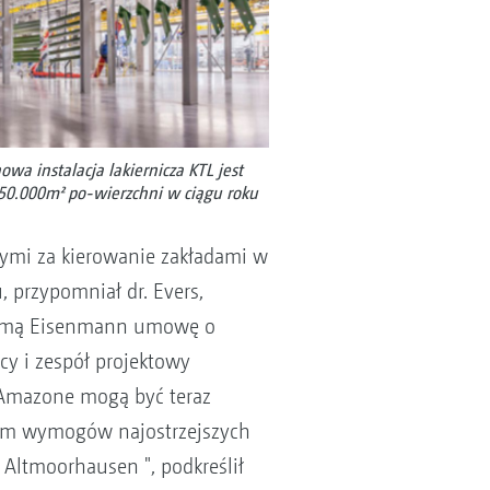
wa instalacja lakiernicza KTL jest
50.000m² po-wierzchni w ciągu roku
nymi za kierowanie zakładami w
, przypomniał dr. Evers,
firmą Eisenmann umowę o
cy i zespół projektowy
 Amazone mogą być teraz
iem wymogów najostrzejszych
Altmoorhausen ", podkreślił