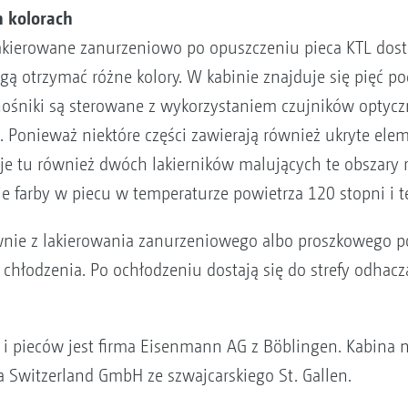
 kolorach
 lakierowane zanurzeniowo po opuszczeniu pieca KTL dost
gą otrzymać różne kolory. W kabinie znajduje się pięć
dnośniki są sterowane z wykorzystaniem czujników optyc
 Ponieważ niektóre części zawierają również ukryte ele
je tu również dwóch lakierników malujących te obszary 
 farby w piecu w temperaturze powietrza 120 stopni i t
nie z lakierowania zanurzeniowego albo proszkowego p
ę chłodzenia. Po ochłodzeniu dostają się do strefy odhacz
ej i pieców jest firma Eisenmann AG z Böblingen. Kabina
 Switzerland GmbH ze szwajcarskiego St. Gallen.