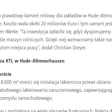
 to prawdziwy kamień milowy dla zakładów w Hude-Altmoor
. Koszto-wała około 20 milionów Euro i tym samym jes
en-Werke. "Ta inwestycja opłaciła się, gdyż dysponujemy
yśle maszyn rolniczych. Dzięki niej wzmacniamy także n
iom miejsca pracy", dodał Christian Dreyer.
nicza KTL w Hude-Altmoorhausen
krócie
 8.000 m² mieści się instalacja lakiernicza przewi-dzia
 katodowego lakierowania zanurzeniowego, zapewniające
przemysłu samochodowego.
owo i podzielona na wiele obszarów funkcyjnych. Należą d