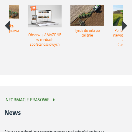
ukiwarka
Tyrok do orki po
Perfekcyjn
ów – uprawa
Obserwuj AMAZONE
caliźnie
nawozu na z
leby
w mediach
Amaz
społecznościowych
CurveCon
potra
INFORMACJE PRASOWE
News
Nowy podwójny sprężynowy wał pierścieniowy