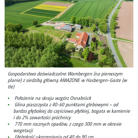
Gospodarstwo doświadczalne Wambergen (na pierwszym
planie) z siedzibą główną AMAZONE w Hasbergen-Gaste (w
tle)
Położenie na skraju wzgórz Osnabrück
Glina piaszczysta z 40-60 punktami glebowymi – od
bardzo głębokiej do częściowo płytkiej, bogata w kamienie
i do 2% zawartości próchnicy
770 mm rocznych opadów, z czego 300 mm w okresie
wegetacji
Głębokość ukorzenienia od 40 do 90 cm