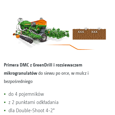
Primera DMC z GreenDrill i rozsiewaczem
mikrogranulatów
do siewu po orce, w mulcz i
bezpośredniego
do 4 pojemników
z 2 punktami odkładania
dla Double-Shoot 4-2*