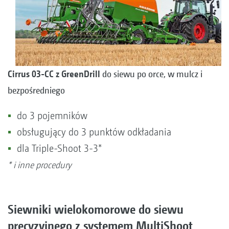
Cirrus 03-CC z GreenDrill
do siewu po orce, w mulcz i
bezpośredniego
do 3 pojemników
obsługujący do 3 punktów odkładania
dla Triple-Shoot 3-3*
* i inne procedury
Siewniki wielokomorowe do siewu
precyzyjnego z systemem MultiShoot