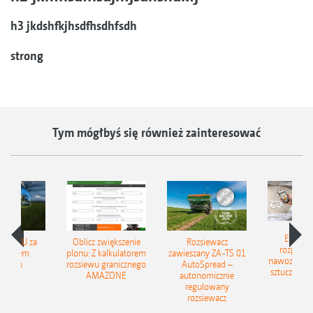
h3 jkdshfkjhsdfhsdhfsdh
strong
Tym mógłbyś się również zainteresować
EasyMa
WIATRU za
Oblicz zwiększenie
Rozsiewacz
rozpozn
śnięciem
plonu: Z kalkulatorem
zawieszany ZA-TS 01
nawozów z
ycisku
rozsiewu granicznego
AutoSpread –
sztucznej in
AMAZONE
autonomicznie
regulowany
rozsiewacz