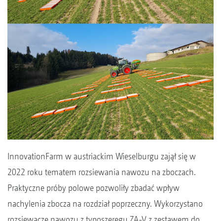
InnovationFarm w austriackim Wieselburgu zajął się w
2022 roku tematem rozsiewania nawozu na zboczach.
Praktyczne próby polowe pozwoliły zbadać wpływ
nachylenia zbocza na rozdział poprzeczny. Wykorzystano
rozsiewacze nawozu z typoszeregu ZA-V z zestawem do