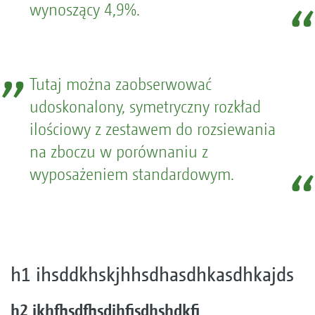
wynoszący 4,9%.
Tutaj można zaobserwować
udoskonalony, symetryczny rozkład
ilościowy z zestawem do rozsiewania
na zboczu w porównaniu z
wyposażeniem standardowym.
h1 ihsddkhskjhhsdhasdhkasdhkajds
h2 jkhfhsdfhsdjhfjsdhshdkfj