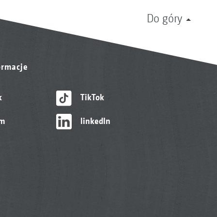
Do góry
ormacje
k
TikTok
am
linkedIn