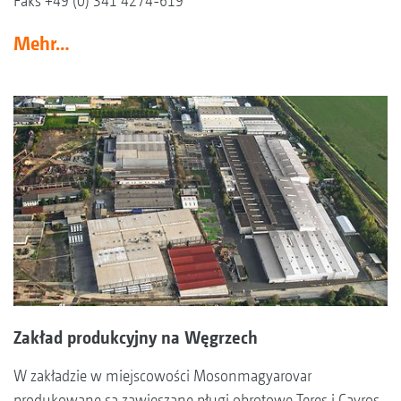
Faks +49 (0) 341 4274-619
Mehr…
Zakład produkcyjny na Węgrzech
W zakładzie w miejscowości Mosonmagyarovar
produkowane są zawieszane pługi obrotowe Teres i Cayros,