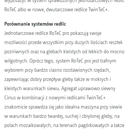
wyposażyć w system sprawdzonych jednotarczowych redlic
RoTeC albo w nowe, dwutarczowe redlice TwinTeC+.
Porównanie systemów redlic
Jednotarczowe redlice RoTeC pro pokazują swoje
możliwości przede wszystkim przy dużych ilościach resztek
pożniwnych oraz na glebach kleistych od lekkich do mocno
wilgotnych. Oprócz tego, system RoTeC pro jest trafnym
wyborem przy bardzo ciasno rozstawionych rzędach,
zapewniając dobry przepływ gleby także w mokrych i
kleistych warunkach siewu. Agregat uprawowo siewny
Cirrus w kombinacji z nowymi redlicami TwinTeC+
znakomicie sprawdza się jako idealna maszyna przy siewie
w warunkach bardzo twardej, suchej i zbrylonej gleby, na
polach mozaikowatych, na terenach pagórkowatych a także