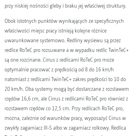
przy niskiej nośności gleby i braku jej właściwej struktury.
Obok istotnych punktów wynikających ze specyficznych
właściwości miejsc pracy istnieją kolejne różnice
uwarunkowane systemowo. Redliny wysiewu są przez
redlice RoTeC pro rozsuwane a w wypadku redlic TwinTeC+
są one rozcinane. Cirrus z redlicami RoTeC pro może
optymalnie pracować z prędkością od 8 do 16 km/h
natomiast z redlicami TwinTeC+ zakres prędkości to 10 do
20 km/h. Oba systemy mogą być dostarczane z rozstawem
rzędów 16,6 cm, ale Cirrus z redlicami RoTeC pro również z
rozstawem rzędów co 12,5 cm. Przy redlicach RoTeC pro,
można, zależnie od warunków pracy, wyposażyć Cirrus w
zwykły zagarniacz III-S albo w zagarniacz rolkowy. Redlica