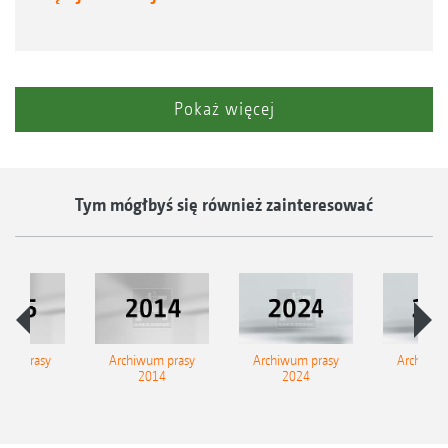
Pokaż więcej
Tym mógłbyś się również zainteresować
wum prasy
Archiwum prasy
Archiwum prasy
Archiwum
2015
2014
2024
202