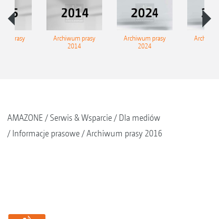
wum prasy
Archiwum prasy
Archiwum prasy
Archiwum
2015
2014
2024
202
AMAZONE
Serwis & Wsparcie
Dla mediów
Informacje prasowe
Archiwum prasy 2016