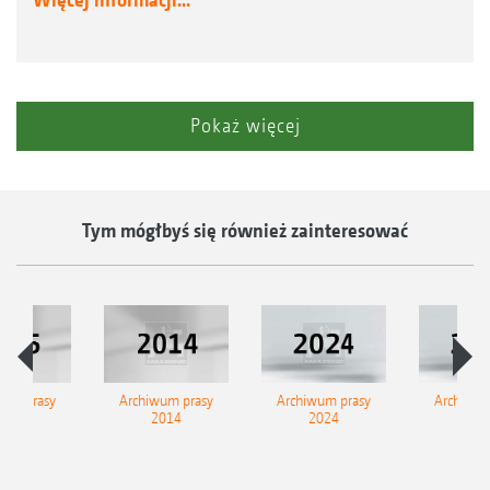
Pokaż więcej
Tym mógłbyś się również zainteresować
wum prasy
Archiwum prasy
Archiwum prasy
Archiwum
2015
2014
2024
202