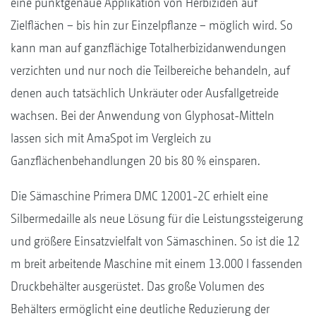
eine punktgenaue Applikation von Herbiziden auf
Zielflächen − bis hin zur Einzelpflanze − möglich wird. So
kann man auf ganzflächige Totalherbizidanwendungen
verzichten und nur noch die Teilbereiche behandeln, auf
denen auch tatsächlich Unkräuter oder Ausfallgetreide
wachsen. Bei der Anwendung von Glyphosat-Mitteln
lassen sich mit AmaSpot im Vergleich zu
Ganzflächenbehandlungen 20 bis 80 % einsparen.
Die Sämaschine Primera DMC 12001-2C erhielt eine
Silbermedaille als neue Lösung für die Leistungssteigerung
und größere Einsatzvielfalt von Sämaschinen. So ist die 12
m breit arbeitende Maschine mit einem 13.000 l fassenden
Druckbehälter ausgerüstet. Das große Volumen des
Behälters ermöglicht eine deutliche Reduzierung der